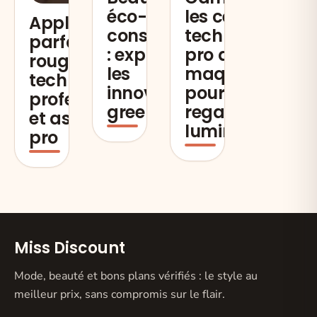
les cernes :
éco-
Application
technique
consciente
parfaite du
pro de
: explorez
rouge à lèvres :
maquillage
les
techniques
pour un
innovations
professionnelles
regard
green
et astuces de
lumineux
pro
Miss Discount
Mode, beauté et bons plans vérifiés : le style au
meilleur prix, sans compromis sur le flair.