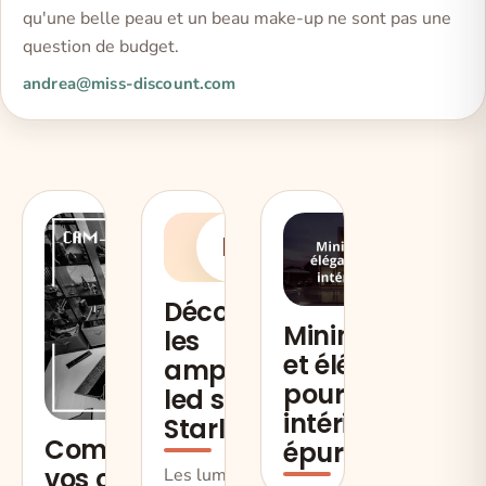
qu'une belle peau et un beau make-up ne sont pas une
question de budget.
andrea@miss-discount.com
D
Découvrez
Minimalisme
les
et élégance
ampoules
pour un
led sur
intérieur
Starled.fr
Comment positionner
épuré
vos cam&eacute;ras de
Les luminaires à