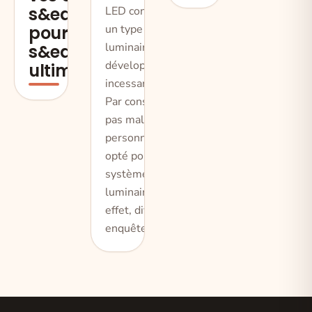
s&eacute;curit&eacute;
LED constituent
un type de
pour une
luminairequi se
s&eacute;curit&eacute;
développe
ultime ?&nbsp;
incessamment.
Par conséquent,
pas mal de
personnes ont
opté pour ce
système de
luminaire. En
effet, diverses
enquêtes o