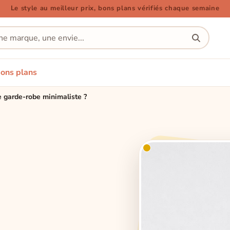
Le style au meilleur prix, bons plans vérifiés chaque semaine
ons plans
 garde-robe minimaliste ?