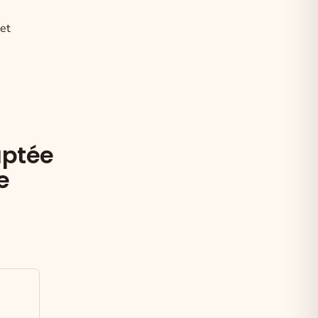
 et
aptée
e