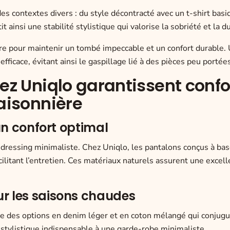
 des contextes divers : du style décontracté avec un t-shirt basi
insi une stabilité stylistique qui valorise la sobriété et la du
re pour maintenir un tombé impeccable et un confort durable.
fficace, évitant ainsi le gaspillage lié à des pièces peu portée
ez Uniqlo garantissent confo
aisonnière
 un confort optimal
n dressing minimaliste. Chez Uniqlo, les pantalons conçus à bas
facilitant l’entretien. Ces matériaux naturels assurent une excel
ur les saisons chaudes
ose des options en denim léger et en coton mélangé qui conjug
e stylistique indispensable à une garde-robe minimaliste.