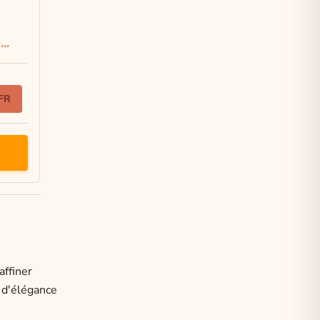
..
 FR
affiner
 d'élégance