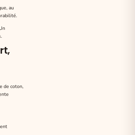
que, au
rabilité.
 Un
s.
rt,
e de coton,
lente
uent