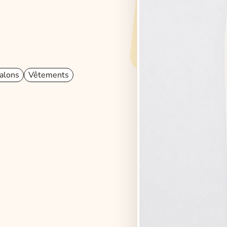
alons
Vêtements