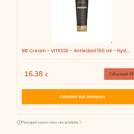
BB Cream - VITESSE - Antiedad 150 ml - Hyd...
16.38
Cdiscount F
€
Acheter sur Amazon
Pourquoi voyez-vous ces produits ?
i