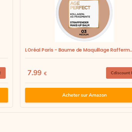
LOréal Paris - Baume de Maquillage Rafferm..
7.99
R
Cdiscount
€
Acheter sur Amazon