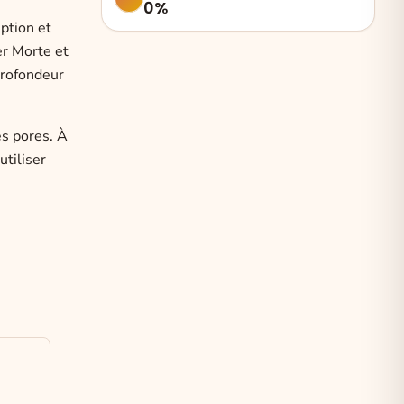
0%
eption
et
er Morte et
profondeur
es pores. À
utiliser