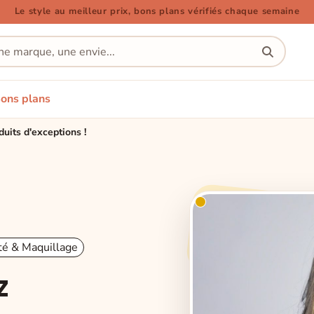
Le style au meilleur prix, bons plans vérifiés chaque semaine
ons plans
duits d'exceptions !
é & Maquillage
z