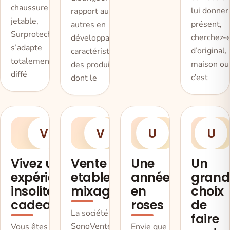
chaussure
lui donner
rapport aux
jetable,
présent,
autres en
Surprotech
cherchez-
développant les
s’adapte
d’original, 
caractéristiques
totalement à
maison ou
des produits
diffé
c’est
dont le
V
V
U
U
Vivez une
Vente d
Une
Un
expérience
etable de
année
grand
insolite en
mixage
en
choix
cadeau
roses
de
La société
faire
SonoVente.com
Vous êtes encore
Envie que