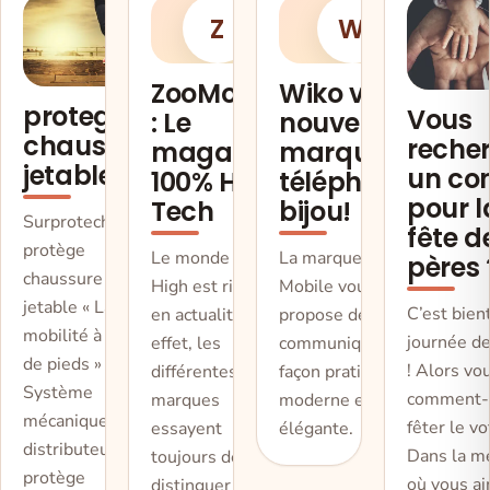
Z
W
ZooMobile
Wiko votre
protege
Vous
: Le
nouvelle
chaussure
reche
magazine
marque de
jetable
un con
100% High
téléphone-
pour l
Tech
bijou!
Surprotech le
fête d
protège
Le monde du
La marque Wiko
pères 
chaussure
High est riche
Mobile vous
jetable « La
C’est bient
en actualité. En
propose de
mobilité à portée
journée d
effet, les
communiquer de
de pieds »
! Alors vo
différentes
façon pratique
Système
comment-
marques
moderne et
mécanique de
fêter le vo
essayent
élégante.
distributeur de
Dans la m
toujours de se
protège
où vous ai
distinguer par