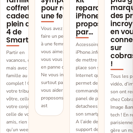
marqu
coffret
pour ravir
reparation
des pr
cadeau
une femme
iPhone
incro
plein air à
proposés
Vous avez envie de
en vo
4 de
par…
faire un petit cadeau
conne
Smartbox!
à une femme que
Accessoires-
sur
vous aimez bien, or
iPhone.info vient
Partir en
cobra
vous vous trouvez
de mettre en
vacances, oui
!
en panne d’idées ?
place son site
mais avec la
Ne vous inquiétez
Internet qui
famille au grand
Tous les 
surtout pas ! Pour
permet de passer
complet ! Que
vidéo, d’i
vous aider, nous
commande un
votre tribu soit la
son ont r
proposons ici des
panel de pieces
vôtre, celle de
chez Cobra
ast
detachees pour
votre conjoint ou
Image &am
son smartphone.
celle de vos
tech ! En 
A l’aide de ce
amis, rien de tel
parisienne
support de
qu’un week-end
gère un m