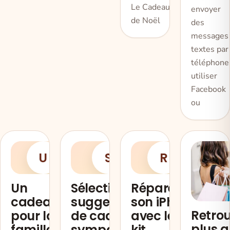
Le Cadeau
envoyer
de Noël
des
messages
textes par
téléphone
utiliser
Facebook
ou
U
S
R
Un
Sélection de
Réparer
cadeau
suggestions
son iPhone
Retrou
pour la
de cadeaux
avec les
plus 
famille : le
sympas
kit