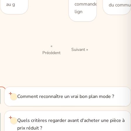
commande en
au g
du commun
lign
«
Suivant »
Précédent
Comment reconnaître un vrai bon plan mode ?
Quels critères regarder avant d'acheter une pièce à
prix réduit ?