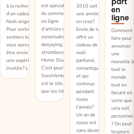
part
est spécialiste
à la recherche
2010 soit
en
du commerce
d’un cadeau de
une année
ligne
en ligne
Noël original?
en rose?
d’articles de
Pour sortir des
Envie de lui
Comment
sonorisation,
sentiers battus,
offrir un
faire pour
deejaying,
vous aurez peut-
cadeau de
annoncer
stromboscopes,
être envie d’offrir
noël
une
Home Studio.
une expérience
parfumé,
nouvelle à
C’est pour cela
insolite? Le c
romantique
tout le
SonoVente.com
et qui
monde
est le site Web
continue
tout en
que les intern
pendant
faisant en
toute
sorte que
l’année?
cela soit
Un an de
personnel
roses est
? On peut
sans doute
toujours