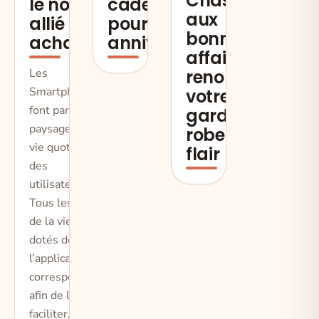
Chasse
le nouvel
cadeau
aux
allié
pour un
bonnes
achat
anniversaire
affaires :
Les
renouvelez
Smartphones
votre
font parties du
garde-
paysage de la
robe avec
vie quotidienne
flair
des
utilisateurs.
Tous les actes
de la vie sont
dotés de
l’application
correspondante
afin de le
faciliter, de