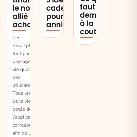
faut
le nouvel
cadeau
demander
allié
pour un
à la
achat
anniversaire
couturière
Les
Smartphones
font parties du
paysage de la
vie quotidienne
des
utilisateurs.
Tous les actes
de la vie sont
dotés de
l’application
correspondante
afin de le