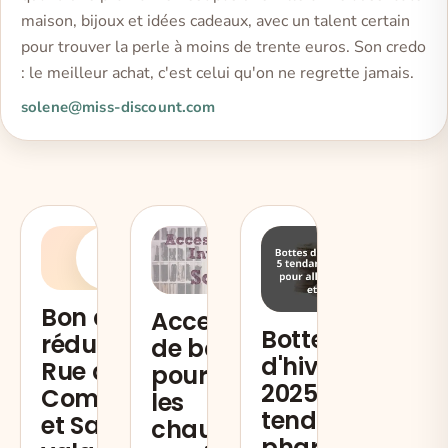
maison, bijoux et idées cadeaux, avec un talent certain
pour trouver la perle à moins de trente euros. Son credo
: le meilleur achat, c'est celui qu'on ne regrette jamais.
solene@miss-discount.com
B
Bon de
Accessoires
Bottes
réduction
de base
d'hiver
Rue du
pour l'hiver :
2025 : 5
Commerce
les
tendances
et Sarenza
chaussures,
phares