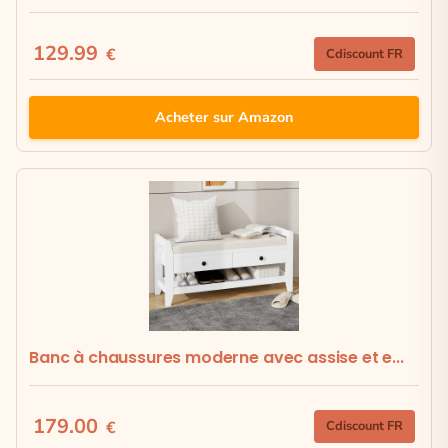
129.99
€
Cdiscount FR
Acheter sur Amazon
Banc à chaussures moderne avec assise et e...
179.00
€
Cdiscount FR