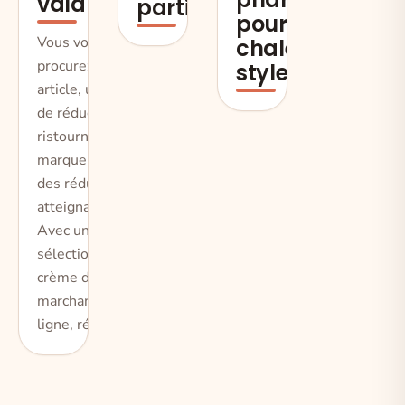
valable
partie 2
pour allier
Vous voulez vous
chaleur et
procurez un
style
article, un coupon
de réduction, une
ristourne, une
marque ou alors
des réductions
atteignant 70% ?
Avec une
sélection de la
crème des
marchands en
ligne, réali