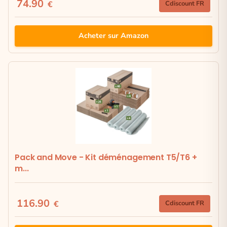
74.90
€
Cdiscount FR
Acheter sur Amazon
Pack and Move - Kit déménagement T5/T6 +
m...
116.90
€
Cdiscount FR