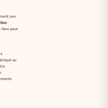
rement son
lles
 faire pour
es
abriqué au
ère
s
nements