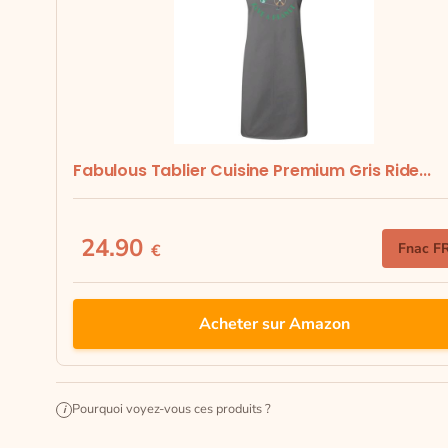
Fabulous Tablier Cuisine Premium Gris Ride...
24.90
Fnac F
€
Acheter sur Amazon
Pourquoi voyez-vous ces produits ?
i