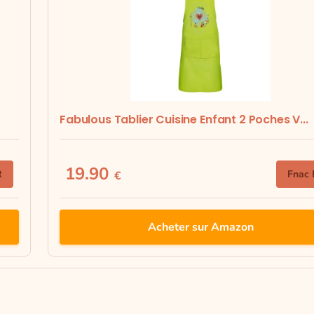
Fabulous Tablier Cuisine Enfant 2 Poches V...
19.90
R
Fnac 
€
Acheter sur Amazon