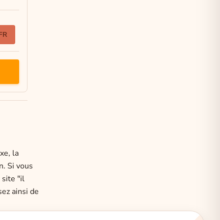
FR
xe, la
. Si vous
ite "il
ez ainsi de