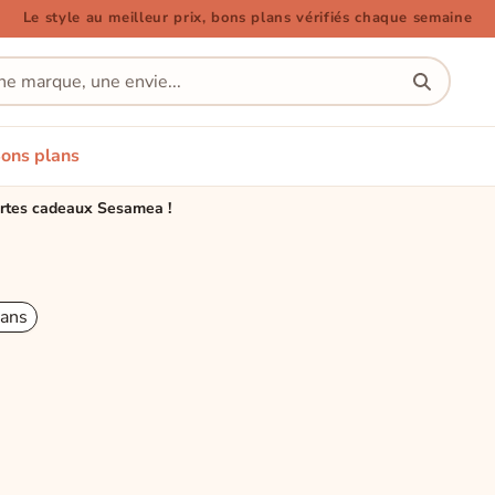
Le style au meilleur prix, bons plans vérifiés chaque semaine
ons plans
cartes cadeaux Sesamea !
lans