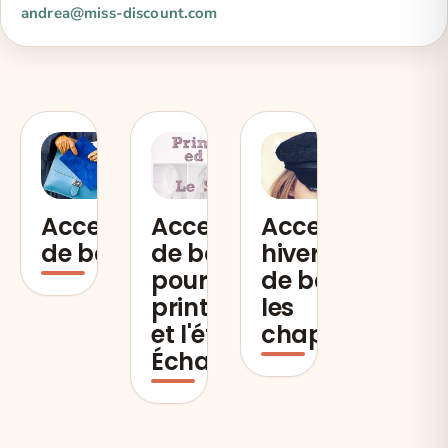
andrea@miss-discount.com
Accessoires
Accessoires
Accessoires
de base
de base
hivernaux
pour le
de base :
printemps
les
et l'été :
chapeaux
Écharpes