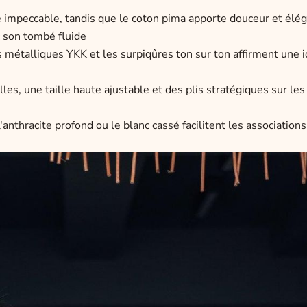
 impeccable, tandis que le coton pima apporte douceur et élé
c son tombé fluide
s métalliques YKK et les surpiqûres ton sur ton affirment une i
es, une taille haute ajustable et des plis stratégiques sur les
hracite profond ou le blanc cassé facilitent les associations