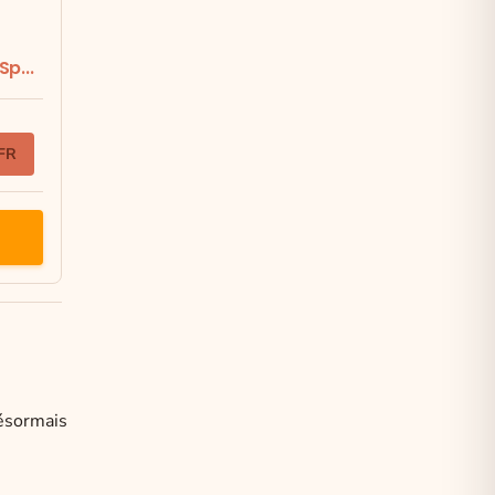
p...
 FR
désormais