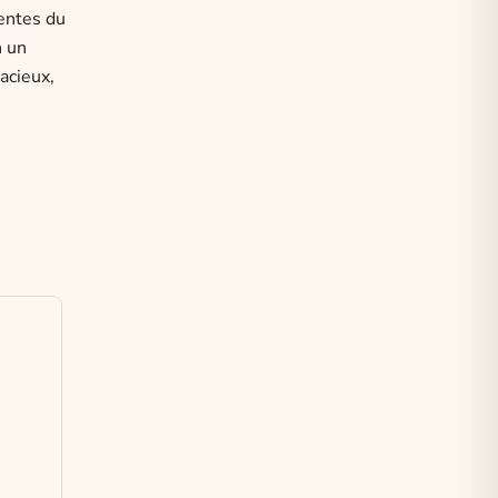
entes du
n un
acieux,