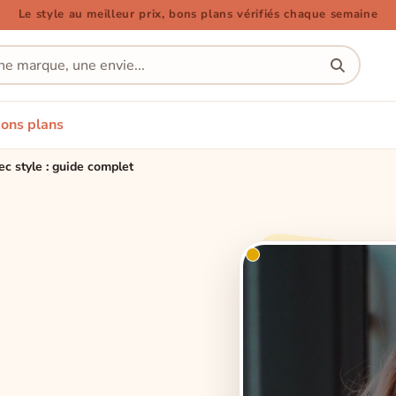
Le style au meilleur prix, bons plans vérifiés chaque semaine
ons plans
c style : guide complet