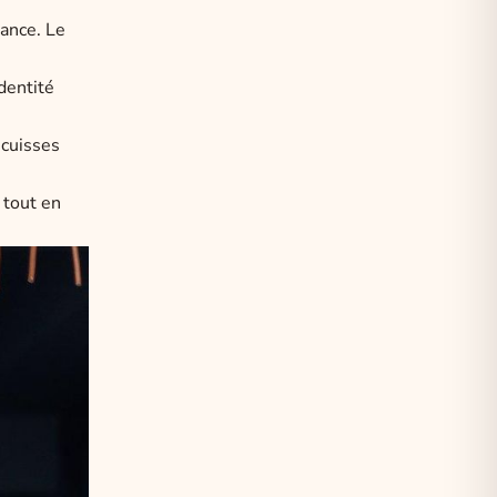
gance. Le
dentité
 cuisses
 tout en