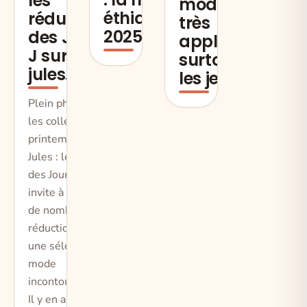
les
mode est
éthique en
réductions
très
2025
des Jours
applaudi,
J sur
surtout par
jules.fr !
les jeunes
Plein phare sur
les collections
printemps, avec
Jules : le retour
des Jours J vous
invite à profiter
de nombreuses
réductions sur
une sélection
mode
incontournable !
Il y en a pou