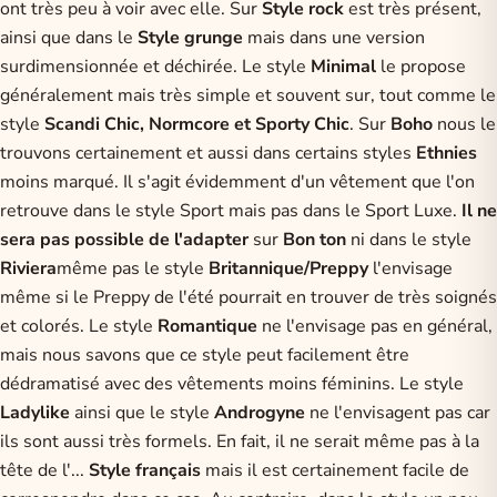
ont très peu à voir avec elle. Sur
Style rock
est très présent,
ainsi que dans le
Style grunge
mais dans une version
surdimensionnée et déchirée. Le style
Minimal
le propose
généralement mais très simple et souvent sur, tout comme le
style
Scandi Chic, Normcore et Sporty Chic
. Sur
Boho
nous le
trouvons certainement et aussi dans certains styles
Ethnies
moins marqué. Il s'agit évidemment d'un vêtement que l'on
retrouve dans le style Sport mais pas dans le Sport Luxe.
Il ne
sera pas possible de l'adapter
sur
Bon ton
ni dans le style
Riviera
même pas le style
Britannique/Preppy
l'envisage
même si le Preppy de l'été pourrait en trouver de très soignés
et colorés. Le style
Romantique
ne l'envisage pas en général,
mais nous savons que ce style peut facilement être
dédramatisé avec des vêtements moins féminins. Le style
Ladylike
ainsi que le style
Androgyne
ne l'envisagent pas car
ils sont aussi très formels. En fait, il ne serait même pas à la
tête de l'...
Style français
mais il est certainement facile de