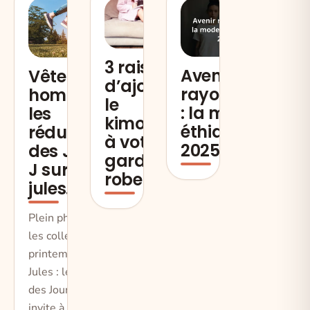
3 raisons
Avenir
Vêtement
d’ajouter
rayonnant
hommes,
le
: la mode
les
kimono
éthique en
réductions
à votre
2025
des Jours
garde-
J sur
robe ?
jules.fr !
Plein phare sur
les collections
printemps, avec
Jules : le retour
des Jours J vous
invite à profiter