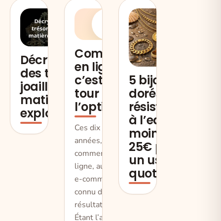
C
Commerce
Décryptage
en ligne:
des trésors
c’est au
5 bijoux
joailliers :
tour de
dorés
matières à
l’optique.
résistants
explorer
à l’eau à
Ces dix dernières
moins de
années, le
25€ pour
commerce en
un usage
ligne, aussi appelé
quotidien
e-commerce, a
connu des
résultats positif.
Étant l’avenir du