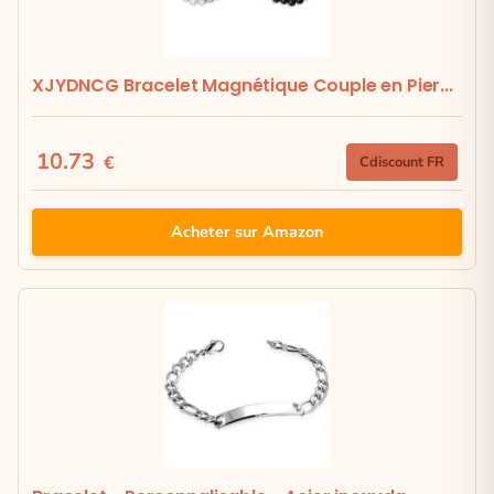
XJYDNCG Bracelet Magnétique Couple en Pier...
10.73
€
Cdiscount FR
Acheter sur Amazon