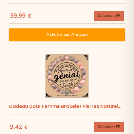
39.99
€
Cdiscount FR
Acheter sur Amazon
Cadeau pour Femme Bracelet Pierres Naturel...
9.42
€
Cdiscount FR