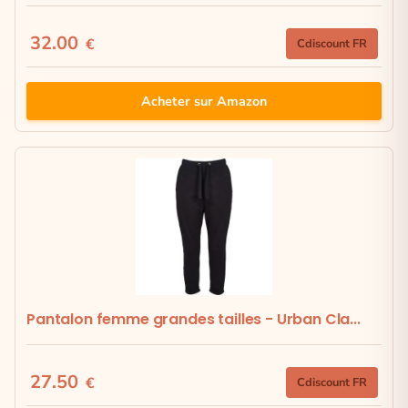
32.00
€
Cdiscount FR
Acheter sur Amazon
Pantalon femme grandes tailles - Urban Cla...
27.50
€
Cdiscount FR