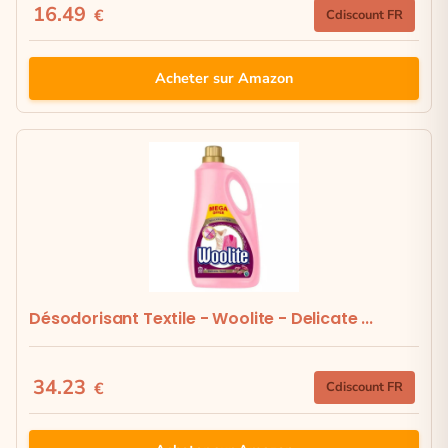
16.49
€
Cdiscount FR
Acheter sur Amazon
Désodorisant Textile - Woolite - Delicate ...
34.23
€
Cdiscount FR