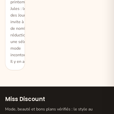
printemps, avec
Jules : le retour
des Jours J vous
invite à profiter
de nombreuses
réductions sur
une sélection
mode
incontournable !
Il y en a pou
Miss Discount
Mode, beauté et bons plans vérifiés : le style au