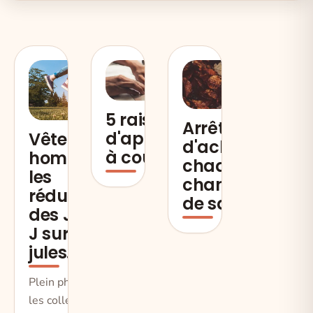
5 raisons
Arrêtez
d'apprendre
Vêtement
d'acheter à
à coudre
hommes,
chaque
les
changement
réductions
de saison
des Jours
J sur
jules.fr !
Plein phare sur
les collections