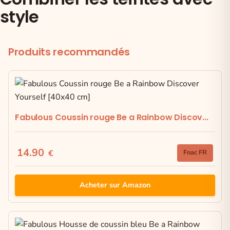
style
Produits recommandés
Fabulous Coussin rouge Be a Rainbow Discov...
14.90
€
Fnac FR
Acheter sur Amazon