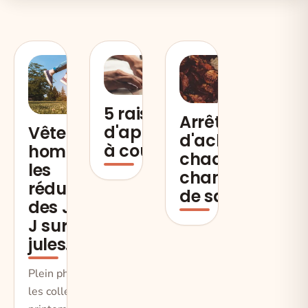
5 raisons
Arrêtez
d'apprendre
Vêtement
d'acheter à
à coudre
hommes,
chaque
les
changement
réductions
de saison
des Jours
J sur
jules.fr !
Plein phare sur
les collections