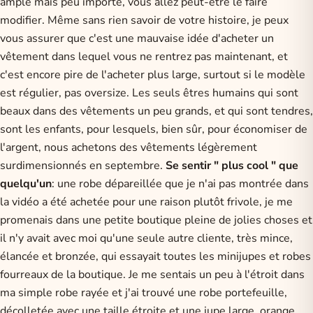
ample mais peu importe, vous allez peut-être le faire
modifier. Même sans rien savoir de votre histoire, je peux
vous assurer que c'est une mauvaise idée d'acheter un
vêtement dans lequel vous ne rentrez pas maintenant, et
c'est encore pire de l'acheter plus large, surtout si le modèle
est régulier, pas oversize. Les seuls êtres humains qui sont
beaux dans des vêtements un peu grands, et qui sont tendres,
sont les enfants, pour lesquels, bien sûr, pour économiser de
l'argent, nous achetons des vêtements légèrement
surdimensionnés en septembre.
Se sentir " plus cool " que
quelqu'un
: une robe dépareillée que je n'ai pas montrée dans
la vidéo a été achetée pour une raison plutôt frivole, je me
promenais dans une petite boutique pleine de jolies choses et
il n'y avait avec moi qu'une seule autre cliente, très mince,
élancée et bronzée, qui essayait toutes les minijupes et robes
fourreaux de la boutique. Je me sentais un peu à l'étroit dans
ma simple robe rayée et j'ai trouvé une robe portefeuille,
décolletée avec une taille étroite et une jupe large, orange