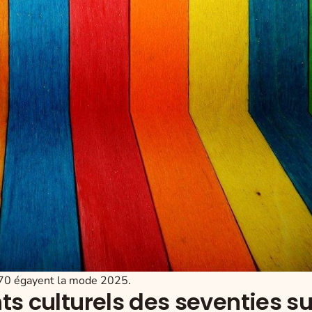
 70 égayent la mode 2025.
s culturels des seventies su