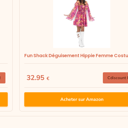
Fun Shack Déguisement Hippie Femme Costu
32.95
R
Cdiscount
€
Acheter sur Amazon