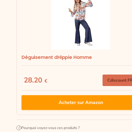
Déguisement dHippie Homme
28.20
Cdiscount F
€
Acheter sur Amazon
Pourquoi voyez-vous ces produits ?
i