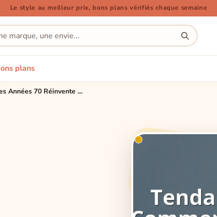
Le style au meilleur prix, bons plans vérifiés chaque semaine
ons plans
Tendances Mode 2025: Comment l'Esthétique des Années 70 Réinvente nos Looks