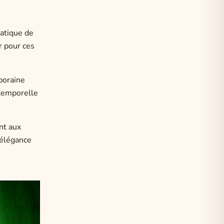
matique de
r pour ces
mporaine
ntemporelle
nt aux
'élégance