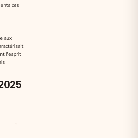
sents ces
me aux
ractérisait
t l'esprit
ais
 2025